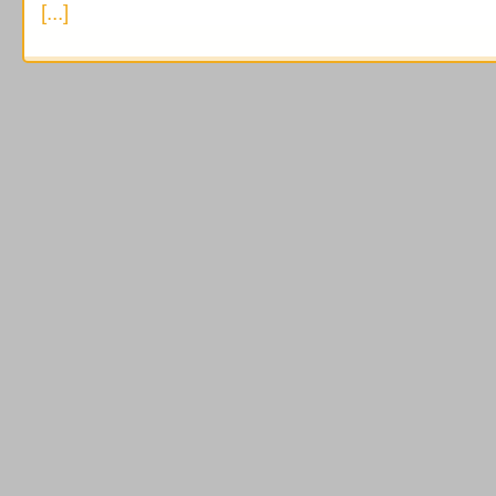
[...]