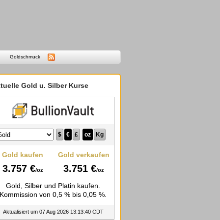
Goldschmuck
tuelle Gold u. Silber Kurse