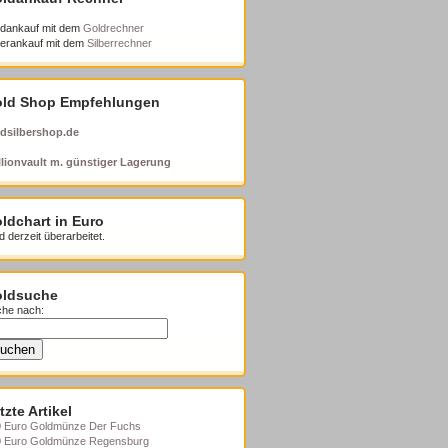
dankauf mit dem
Goldrechner
berankauf mit dem
Silberrechner
ld Shop Empfehlungen
dsilbershop.de
lionvault m. günstiger Lagerung
ldchart in Euro
d derzeit überarbeitet.
ldsuche
he nach:
tzte Artikel
 Euro Goldmünze Der Fuchs
0 Euro Goldmünze Regensburg