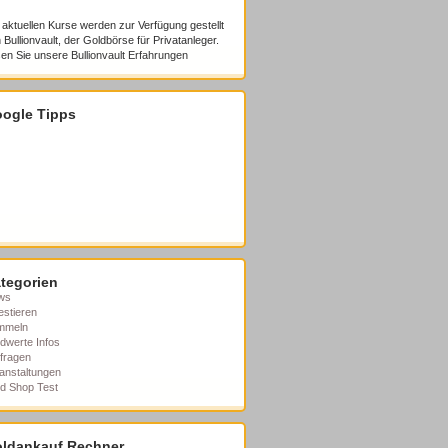
 aktuellen Kurse werden zur Verfügung gestellt
 Bullionvault, der Goldbörse für Privatanleger.
en Sie unsere
Bullionvault Erfahrungen
ogle Tipps
tegorien
ws
estieren
mmeln
dwerte Infos
fragen
anstaltungen
d Shop Test
ldankauf Rechner