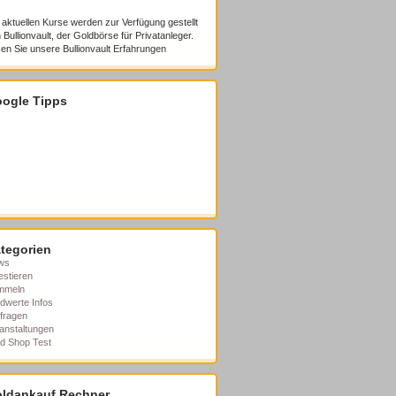
 aktuellen Kurse werden zur Verfügung gestellt
 Bullionvault, der Goldbörse für Privatanleger.
en Sie unsere
Bullionvault Erfahrungen
ogle Tipps
tegorien
ws
estieren
mmeln
dwerte Infos
fragen
anstaltungen
d Shop Test
ldankauf Rechner