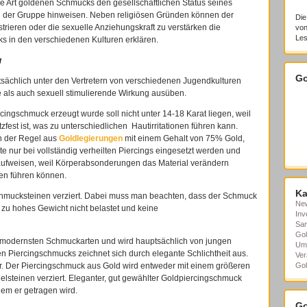
 Art goldenen Schmucks den gesellschaftlichen Status seines
in der Gruppe hinweisen. Neben religiösen Gründen können der
Die
rieren oder die sexuelle Anziehungskraft zu verstärken die
von
Les
s in den verschiedenen Kulturen erklären.
g
Go
sächlich unter den Vertretern von verschiedenen Jugendkulturen
he als auch sexuell stimulierende Wirkung ausüben.
ingschmuck erzeugt wurde soll nicht unter 14-18 Karat liegen, weil
tzfest ist, was zu unterschiedlichen Hautirritationen führen kann.
n der Regel aus
Goldlegierungen
mit einem Gehalt von 75% Gold,
te nur bei vollständig verheilten Piercings eingesetzt werden und
n aufweisen, weil Körperabsonderungen das Material verändern
en führen können.
Ka
Schmucksteinen verziert. Dabei muss man beachten, dass der Schmuck
Ne
 zu hohes Gewicht nicht belastet und keine
Inv
Sa
Gol
 modernsten Schmuckarten und wird hauptsächlich von jungen
Um
 Piercingschmucks zeichnet sich durch elegante Schlichtheit aus.
Ver
. Der Piercingschmuck aus Gold wird entweder mit einem größeren
Gol
elsteinen verziert. Eleganter, gut gewählter Goldpiercingschmuck
 dem er getragen wird.
Go