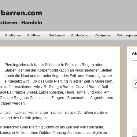
Goldbarren
Goldfirmen
Goldhandel
Goldmünzen
Goldpreise
Goldprognose
Ak
Piercingschmuck ist der Schmuck in Form von Ringen oder
Stäben, der bei der Körpermodifikation an verschiedenen Stellen
durch die Haut und darunter liegendes Fett- und Knorpelgewebe
eingesetzt wird. Da das Gold Piercing in letzter Zeit in Mode kam,
en dafür erschienen, wie z.B.: Straight Barbel, Curved Barbel, Ball
ace Bar, Nipple Shield, Labret-Stecker, Flesh Tunnel und Plug. Am
l Closure Ring aus Gold, die als Zungen-, Bauchnabel-, Augenbrauen-,
etragen werden.
ercingschmuck auf keine lange Tradition zurück. Vor allem wurde er
ika und des Pazifik getragen.
se betrachtet Gold Piercing Schmuck als Zeichen von Reichtum.
kanische Völker haben Golden Piercing-Schmuck aus religiösen