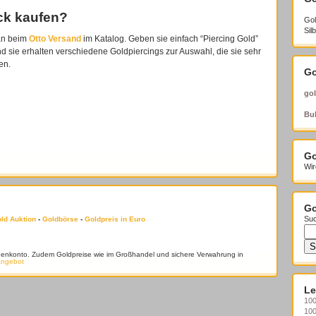
ck kaufen?
Gol
Sil
an beim
Otto Versand
im Katalog. Geben sie einfach “Piercing Gold”
nd sie erhalten verschiedene Goldpiercings zur Auswahl, die sie sehr
en.
Go
gol
Bul
Go
Wir
Go
Suc
ld Auktion
-
Goldbörse
-
Goldpreis in Euro
denkonto. Zudem Goldpreise wie im Großhandel und sichere Verwahrung in
Angebot
Le
100
10