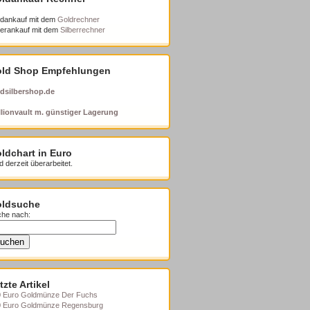
dankauf mit dem
Goldrechner
berankauf mit dem
Silberrechner
ld Shop Empfehlungen
dsilbershop.de
lionvault m. günstiger Lagerung
ldchart in Euro
d derzeit überarbeitet.
ldsuche
he nach:
tzte Artikel
 Euro Goldmünze Der Fuchs
0 Euro Goldmünze Regensburg