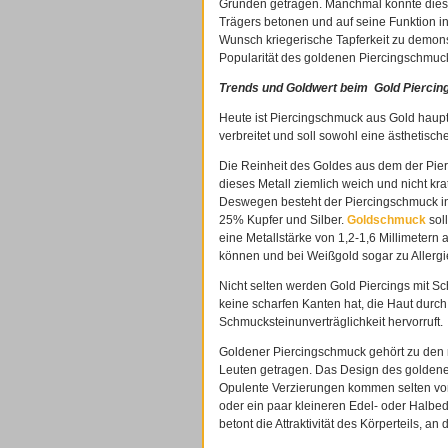
Gründen getragen. Manchmal konnte diese
Trägers betonen und auf seine Funktion 
Wunsch kriegerische Tapferkeit zu demonst
Popularität des goldenen Piercingschmuck
Trends
und Goldwert beim Gold Piercin
Heute ist Piercingschmuck aus Gold haupt
verbreitet und soll sowohl eine ästhetisc
Die Reinheit des Goldes aus dem der Pierc
dieses Metall ziemlich weich und nicht kra
Deswegen besteht der Piercingschmuck i
25% Kupfer und Silber.
Goldschmuck
soll
eine Metallstärke von 1,2-1,6 Millimeter
können und bei Weißgold sogar zu Allergi
Nicht selten werden Gold Piercings mit 
keine scharfen Kanten hat, die Haut durch
Schmucksteinunverträglichkeit hervorruft.
Goldener Piercingschmuck gehört zu den
Leuten getragen. Das Design des goldenen
Opulente Verzierungen kommen selten vor
oder ein paar kleineren Edel- oder Halbed
betont die Attraktivität des Körperteils, an