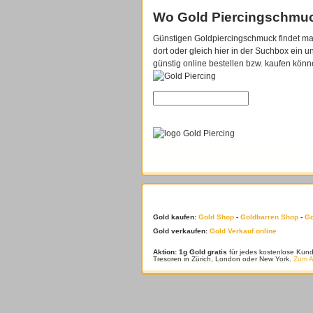
Wo Gold Piercingschmu
Günstigen Goldpiercingschmuck findet m
dort oder gleich hier in der Suchbox ein u
günstig online bestellen bzw. kaufen könn
Suchen
Gold kaufen:
Gold Shop
-
Goldbarren Shop
-
Go
Gold verkaufen:
Gold Verkauf online
Aktion: 1g Gold gratis
für jedes kostenlose Kun
Tresoren in Zürich, London oder New York.
Zum 