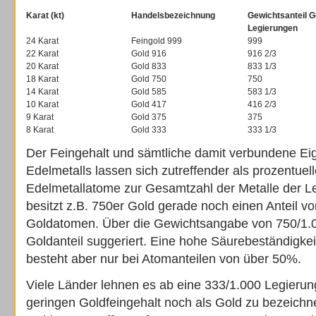
Karat (kt)
Handelsbezeichnung
Gewichtsanteil G
Legierungen
24 Karat
Feingold 999
999
22 Karat
Gold 916
916 2/3
20 Karat
Gold 833
833 1/3
18 Karat
Gold 750
750
14 Karat
Gold 585
583 1/3
10 Karat
Gold 417
416 2/3
9 Karat
Gold 375
375
8 Karat
Gold 333
333 1/3
Der Feingehalt und sämtliche damit verbundene Ei
Edelmetalls lassen sich zutreffender als prozentuell
Edelmetallatome zur Gesamtzahl der Metalle der L
besitzt z.B. 750er Gold gerade noch einen Anteil v
Goldatomen. Über die Gewichtsangabe von 750/1.0
Goldanteil suggeriert. Eine hohe Säurebeständigke
besteht aber nur bei Atomanteilen von über 50%.
Viele Länder lehnen es ab eine 333/1.000 Legieru
geringen Goldfeingehalt noch als Gold zu bezeichne