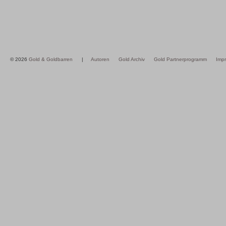
© 2026
Gold & Goldbarren
|
Autoren
Gold Archiv
Gold Partnerprogramm
Imp