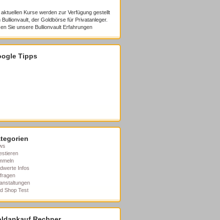
 aktuellen Kurse werden zur Verfügung gestellt
 Bullionvault, der Goldbörse für Privatanleger.
en Sie unsere
Bullionvault Erfahrungen
ogle Tipps
tegorien
ws
estieren
mmeln
dwerte Infos
fragen
anstaltungen
d Shop Test
ldankauf Rechner