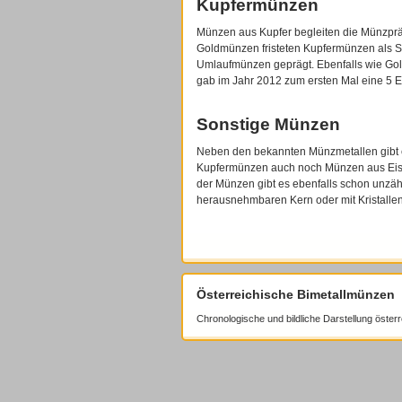
Kupfermünzen
Münzen aus Kupfer begleiten die Münzprä
Goldmünzen fristeten Kupfermünzen als S
Umlaufmünzen geprägt. Ebenfalls wie Gold
gab im Jahr 2012 zum ersten Mal eine 5
Sonstige Münzen
Neben den bekannten Münzmetallen gibt es
Kupfermünzen auch noch Münzen aus Eise
der Münzen gibt es ebenfalls schon unzäh
herausnehmbaren Kern oder mit Kristallen
Österreichische Bimetallmünzen
Chronologische und bildliche Darstellung öster