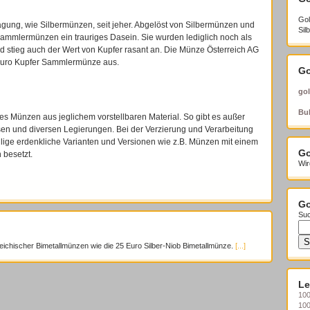
Gol
gung, wie Silbermünzen, seit jeher. Abgelöst von Silbermünzen und
Sil
ammlermünzen ein trauriges Dasein. Sie wurden lediglich noch als
 stieg auch der Wert von Kupfer rasant an. Die Münze Österreich AG
 Euro Kupfer Sammlermünze aus.
Go
gol
Bul
 Münzen aus jeglichem vorstellbaren Material. So gibt es außer
n und diversen Legierungen. Bei der Verzierung und Verarbeitung
lige erdenkliche Varianten und Versionen wie z.B. Münzen mit einem
Go
 besetzt.
Wir
Go
Suc
reichischer Bimetallmünzen wie die 25 Euro Silber-Niob Bimetallmünze.
[...]
Le
100
10