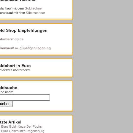
dankauf mit dem
Goldrechner
berankauf mit dem
Silberrechner
ld Shop Empfehlungen
dsilbershop.de
lionvault m. günstiger Lagerung
ldchart in Euro
d derzeit überarbeitet.
ldsuche
he nach:
tzte Artikel
 Euro Goldmünze Der Fuchs
0 Euro Goldmünze Regensburg