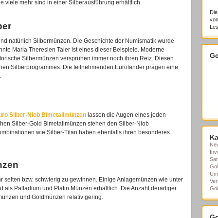
 viele mehr sind in einer Silberausführung erhältlich.
Die
von
ber
Les
nd natürlich Silbermünzen. Die Geschichte der Numismatik wurde
nte Maria Theresien Taler ist eines dieser Beispiele. Moderne
Go
orische Silbermünzen versprühen immer noch ihren Reiz. Diesen
hen Silberprogrammes. Die teilnehmenden Euroländer prägen eine
.
uro Silber-Niob Bimetallmünzen
lassen die Augen eines jeden
chen Silber-Gold Bimetallmünzen stehen den Silber-Niob
mbinationen wie Silber-Titan haben ebenfalls ihren besonderes
Ka
Ne
Inv
Sa
nzen
Gol
Um
ehr selten bzw. schwierig zu gewinnen. Einige Anlagemünzen wie unter
Ver
als Palladium und Platin Münzen erhältlich. Die Anzahl derartiger
Gol
rmünzen und Goldmünzen relativ gering.
Go