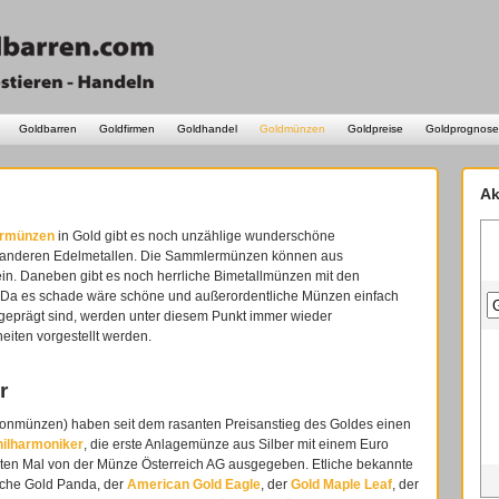
Goldbarren
Goldfirmen
Goldhandel
Goldmünzen
Goldpreise
Goldprognose
Ak
rmünzen
in Gold gibt es noch unzählige wunderschöne
anderen Edelmetallen. Die Sammlermünzen können aus
ein. Daneben gibt es noch herrliche Bimetallmünzen mit den
. Da es schade wäre schöne und außerordentliche Münzen einfach
 geprägt sind, werden unter diesem Punkt immer wieder
iten vorgestellt werden.
r
lionmünzen) haben seit dem rasanten Preisanstieg des Goldes einen
ilharmoniker
, die erste Anlagemünze aus Silber mit einem Euro
ten Mal von der Münze Österreich AG ausgegeben. Etliche bekannte
sche Gold Panda, der
American Gold Eagle
, der
Gold Maple Leaf
, der