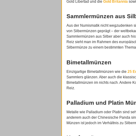
Gold Libertad und die
Gold Britannia
sowie
Sammlermünzen aus Sil
Aus der Numismatik nicht wegzudenken si
von Silbermünzen geprägt – der weltbekan
Sammlermünzen aus Silber aber auch hist
Reiz sieht man im Rahmen des europäisc
Silbermünze zu einem bestimmten Thema
Bimetallmünzen
Einzigartige Bimetallmünzen wie die
25 E
Sammlers glänzen. Aber auch die klassis
Bimetallmünzen im nichts nach. Andere Ko
Reiz.
Palladium und Platin Mü
Metalle wie Palladium oder Platin sind s
anderem auch der Chinesische Panda sind 
Münzen ist jedoch im Verhältnis zu Silbe