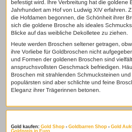
befestigt wird. Ihre Verbreitung hat die goldene 
Jahrhundert am Hof von Ludwig XIV erfahren. Z
die Hofdamen begonnen, die Schönheit ihrer Br
sich die goldene Brosche als ideales Schmuckst
Blicke auf das weibliche Dekolletee zu ziehen.
Heute werden Broschen seltener getragen, o
ihre Vorliebe für Goldbroschen nicht aufgegeb
und Formen der goldenen Broschen sind vielfäl
anspruchsvollsten Geschmack befriedigen. Häu
Broschen mit strahlenden Schmucksteinen und P
populärsten sind aber schlichte und feine Brosc
Eleganz ihrer Trägerinnen betonen.
Gold kaufen:
Gold Shop
-
Goldbarren Shop
-
Gold Auk
Goldpreis in Euro