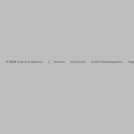
© 2026
Gold & Goldbarren
|
Autoren
Gold Archiv
Gold Partnerprogramm
Imp