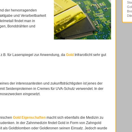
Sta
Gol
rund der hervorragenden
Bre
aktgabe und Verarbeitbarkeit
Di
elmetall findet man in
ngen, Bonddrähten und
z.B. für Laserspiegel zur Anwendung, da
Gold
Infrarotlicht sehr gut
nes der interessantesten und zukunftsträchtigsten ist jenes der
mit Seidenproteinen in Cremes für UVA-Schutz verwendet. In der
gnosezwecken eingesetzt.
emischen
Gold Eigenschaften
macht sich ebenfalls die Medizin zu
gzudenken. In der Zahnmedizin findet Gold in Form von Zahngold
t als Goldblomben oder Goldkronen seinen Einsatz. Jedoch wurde