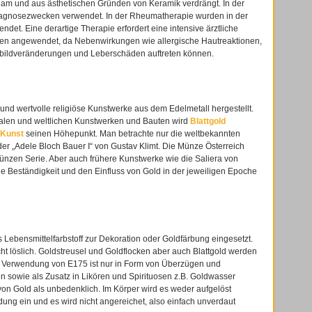
am und aus ästhetischen Gründen von Keramik verdrängt. In der
iagnosezwecken verwendet. In der Rheumatherapie wurden in der
det. Eine derartige Therapie erfordert eine intensive ärztliche
ten angewendet, da Nebenwirkungen wie allergische Hautreaktionen,
bildveränderungen und Leberschäden auftreten können.
nd wertvolle religiöse Kunstwerke aus dem Edelmetall hergestellt.
ralen und weltlichen Kunstwerken und Bauten wird
Blattgold
 Kunst
seinen Höhepunkt. Man betrachte nur die weltbekannten
r „Adele Bloch Bauer I“ von Gustav Klimt. Die Münze Österreich
nzen Serie. Aber auch frühere Kunstwerke wie die Saliera von
ie Beständigkeit und den Einfluss von Gold in der jeweiligen Epoche
Lebensmittelfarbstoff zur Dekoration oder Goldfärbung eingesetzt.
cht löslich. Goldstreusel und Goldflocken aber auch Blattgold werden
ie Verwendung von E175 ist nur in Form von Überzügen und
n sowie als Zusatz in Likören und Spirituosen z.B. Goldwasser
r von Gold als unbedenklich. Im Körper wird es weder aufgelöst
dung ein und es wird nicht angereichet, also einfach unverdaut