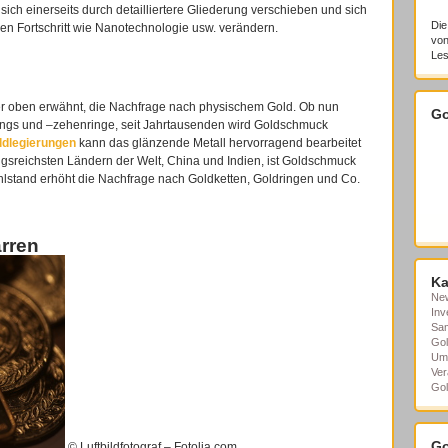
ich einerseits durch detailliertere Gliederung verschieben und sich
Die
chen Fortschritt wie Nanotechnologie usw. verändern.
von
Les
ter oben erwähnt, die Nachfrage nach physischem Gold. Ob nun
Go
ngs und –zehenringe, seit Jahrtausenden wird Goldschmuck
ldlegierungen
kann das glänzende Metall hervorragend bearbeitet
gsreichsten Ländern der Welt, China und Indien, ist Goldschmuck
hlstand erhöht die Nachfrage nach Goldketten, Goldringen und Co.
rren
Ka
Ne
Inv
Sa
Gol
Um
Ver
Gol
Go
© Luftbildfotograf – Fotolia.com.