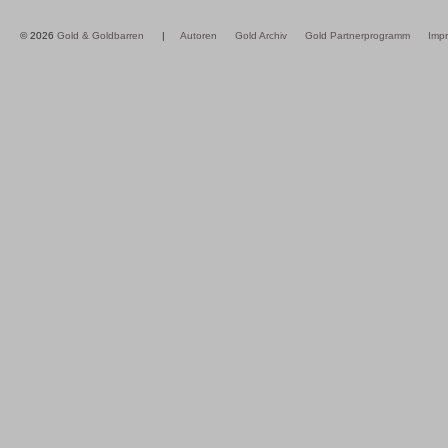
© 2026
Gold & Goldbarren
|
Autoren
Gold Archiv
Gold Partnerprogramm
Imp