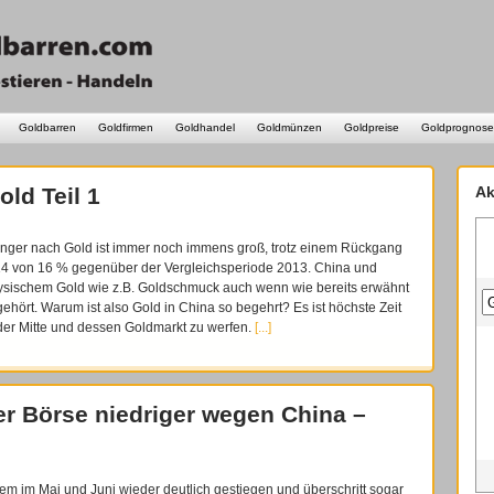
Goldbarren
Goldfirmen
Goldhandel
Goldmünzen
Goldpreise
Goldprognose
ld Teil 1
Ak
 Hunger nach Gold ist immer noch immens groß, trotz einem Rückgang
14 von 16 % gegenüber der Vergleichsperiode 2013. China und
ysischem Gold wie z.B. Goldschmuck auch wenn wie bereits erwähnt
gehört. Warum ist also Gold in China so begehrt? Es ist höchste Zeit
der Mitte und dessen Goldmarkt zu werfen.
[...]
er Börse niedriger wegen China –
llem im Mai und Juni wieder deutlich gestiegen und überschritt sogar