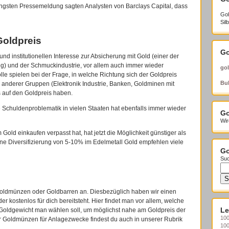
r jüngsten Pressemeldung sagten Analysten von Barclays Capital, dass
Gol
Sil
Goldpreis
Go
nd institutionellen Interesse zur Absicherung mit Gold (einer der
ieg) und der Schmuckindustrie, vor allem auch immer wieder
gol
 spielen bei der Frage, in welche Richtung sich der Goldpreis
Bul
anderer Gruppen (Elektronik Industrie, Banken, Goldminen mit
 auf den Goldpreis haben.
Schuldenproblematik in vielen Staaten hat ebenfalls immer wieder
Go
Wir
old einkaufen verpasst hat, hat jetzt die Möglichkeit günstiger als
ine Diversifizierung von 5-10% im Edelmetall Gold empfehlen viele
Go
Suc
Goldmünzen oder Goldbarren an. Diesbezüglich haben wir einen
der kostenlos für dich bereitsteht. Hier findet man vor allem, welche
oldgewicht man wählen soll, um möglichst nahe am Goldpreis der
Le
100
ler Goldmünzen für Anlagezwecke findest du auch in unserer Rubrik
10