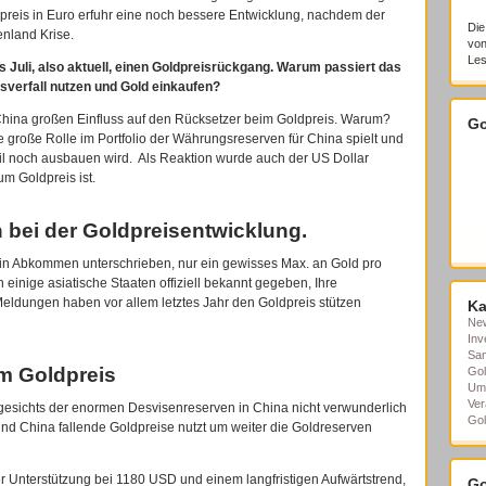
preis in Euro erfuhr eine noch bessere Entwicklung, nachdem der
Die
nland Krise.
von
Les
 Juli, also aktuell, einen Goldpreisrückgang. Warum passiert das
isverfall nutzen und Gold einkaufen?
hina großen Einfluss auf den Rücksetzer beim Goldpreis. Warum?
Go
e große Rolle im Portfolio der Währungsreserven für China spielt und
il noch ausbauen wird. Als Reaktion wurde auch der US Dollar
um Goldpreis ist.
 bei der Goldpreisentwicklung.
ein Abkommen unterschrieben, nur ein gewisses Max. an Gold pro
einige asiatische Staaten offiziell bekannt gegeben, Ihre
Meldungen haben vor allem letztes Jahr den Goldpreis stützen
Ka
Ne
Inv
Sa
m Goldpreis
Gol
Um
Ver
gesichts der enormen Desvisenreserven in China nicht verwunderlich
Gol
 und China fallende Goldpreise nutzt um weiter die Goldreserven
r Unterstützung bei 1180 USD und einem langfristigen Aufwärtstrend,
Go