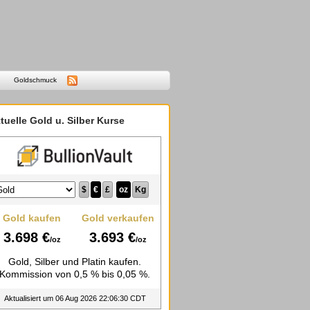
Goldschmuck
tuelle Gold u. Silber Kurse