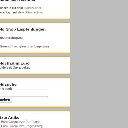
dankauf mit dem
Goldrechner
berankauf mit dem
Silberrechner
ld Shop Empfehlungen
dsilbershop.de
lionvault m. günstiger Lagerung
ldchart in Euro
d derzeit überarbeitet.
ldsuche
he nach:
tzte Artikel
 Euro Goldmünze Der Fuchs
0 Euro Goldmünze Regensburg