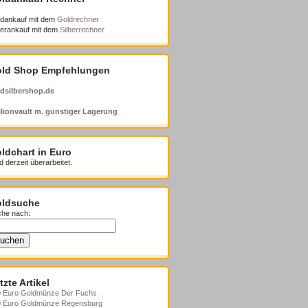
dankauf mit dem
Goldrechner
berankauf mit dem
Silberrechner
ld Shop Empfehlungen
dsilbershop.de
lionvault m. günstiger Lagerung
ldchart in Euro
d derzeit überarbeitet.
ldsuche
he nach:
tzte Artikel
 Euro Goldmünze Der Fuchs
0 Euro Goldmünze Regensburg