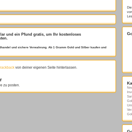
Die
von
Les
Go
llar und ein Pfund gratis
, um Ihr kostenloses
sten.
roßhandel und sichere Verwahrung. Ab 1 Gramm Gold und Silber kaufen und
rackback
von deiner eigenen Seite hinterlassen.
r
Ka
 zu posten.
Ne
Inv
Sa
Gol
Um
Ver
Gol
Go