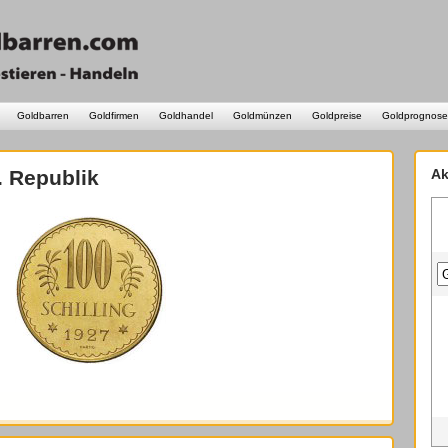
Goldbarren
Goldfirmen
Goldhandel
Goldmünzen
Goldpreise
Goldprognose
. Republik
Ak