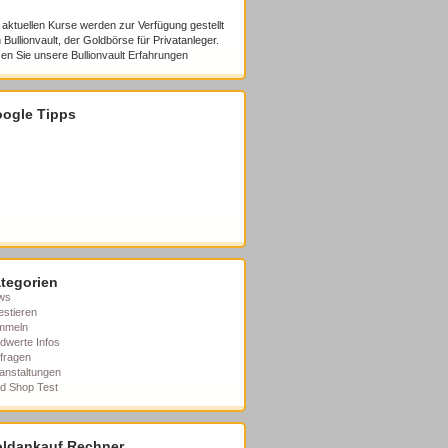
 aktuellen Kurse werden zur Verfügung gestellt
 Bullionvault, der Goldbörse für Privatanleger.
en Sie unsere
Bullionvault Erfahrungen
ogle Tipps
tegorien
ws
estieren
mmeln
dwerte Infos
fragen
anstaltungen
d Shop Test
ldankauf Rechner