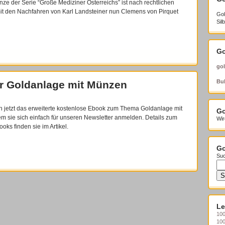
nze der Serie “Große Mediziner Österreichs” ist nach rechtlichen
t den Nachfahren von Karl Landsteiner nun Clemens von Pirquet
Gol
Sil
Go
gol
Bul
r Goldanlage mit Münzen
ch jetzt das erweiterte kostenlose Ebook zum Thema Goldanlage mit
Go
m sie sich einfach für unseren Newsletter anmelden. Details zum
Wir
ooks finden sie im Artikel.
Go
Suc
Le
100
10