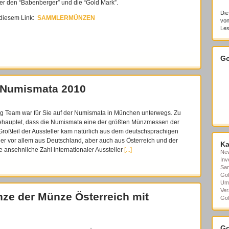
er den “Babenberger” und die “Gold Mark”.
Die
 diesem Link:
SAMMLERMÜNZEN
von
Les
Go
 Numismata 2010
g Team war für Sie auf der Numismata in München unterwegs. Zu
ehauptet, dass die Numismata eine der größten Münzmessen der
 Großteil der Aussteller kam natürlich aus dem deutschsprachigen
er vor allem aus Deutschland, aber auch aus Österreich und der
Ka
 ansehnliche Zahl internationaler Aussteller
[...]
Ne
Inv
Sa
Gol
Um
Ver
ze der Münze Österreich mit
Gol
Go