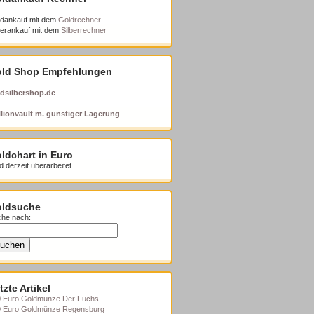
dankauf mit dem
Goldrechner
berankauf mit dem
Silberrechner
ld Shop Empfehlungen
dsilbershop.de
lionvault m. günstiger Lagerung
ldchart in Euro
d derzeit überarbeitet.
ldsuche
he nach:
tzte Artikel
 Euro Goldmünze Der Fuchs
0 Euro Goldmünze Regensburg