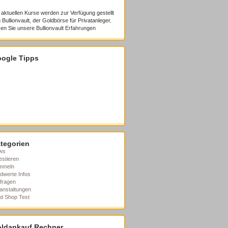
 aktuellen Kurse werden zur Verfügung gestellt
 Bullionvault, der Goldbörse für Privatanleger.
en Sie unsere
Bullionvault Erfahrungen
ogle Tipps
tegorien
ws
estieren
mmeln
dwerte Infos
fragen
anstaltungen
d Shop Test
ldankauf Rechner