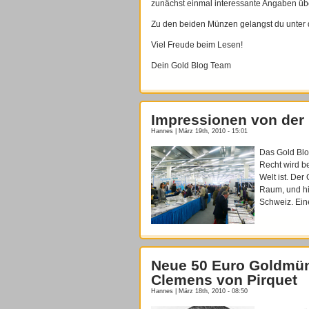
zunächst einmal interessante Angaben üb
Zu den beiden Münzen gelangst du unter
Viel Freude beim Lesen!
Dein Gold Blog Team
Impressionen von der
Hannes | März 19th, 2010 - 15:01
Das Gold Blo
Recht wird b
Welt ist. Der
Raum, und hi
Schweiz. Eine
Neue 50 Euro Goldmün
Clemens von Pirquet
Hannes | März 18th, 2010 - 08:50