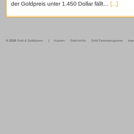
der Goldpreis unter 1.450 Dollar fällt…
[...]
© 2026
Gold & Goldbarren
|
Autoren
Gold Archiv
Gold Partnerprogramm
Imp