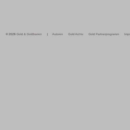
© 2026
Gold & Goldbarren
|
Autoren
Gold Archiv
Gold Partnerprogramm
Imp