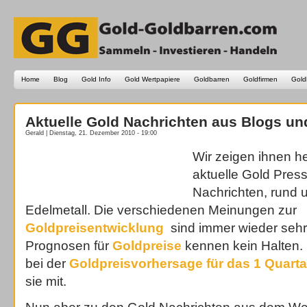
Home
Blog
Gold Info
Gold Wertpapiere
Goldbarren
Goldfirmen
Gold
Aktuelle Gold Nachrichten aus Blogs un
Gerald | Dienstag, 21. Dezember 2010 - 19:00
Wir zeigen ihnen h
aktuelle Gold Pres
Nachrichten, rund 
Edelmetall. Die verschiedenen Meinungen zur
Goldpreisentwicklung
sind immer wieder sehr 
Prognosen für
Goldpreise
kennen kein Halten.
bei der
Goldpreisvorhersage für das 1 Quarta
sie mit.