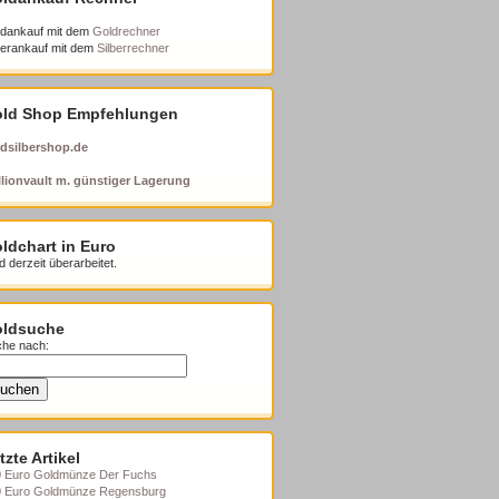
dankauf mit dem
Goldrechner
berankauf mit dem
Silberrechner
ld Shop Empfehlungen
dsilbershop.de
lionvault m. günstiger Lagerung
ldchart in Euro
d derzeit überarbeitet.
ldsuche
he nach:
tzte Artikel
 Euro Goldmünze Der Fuchs
0 Euro Goldmünze Regensburg