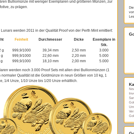
ulären Bulliomünze mit weniger Exemplaren und größeren Münzen, zur
otive, zu prägen.
Die
von
Les
unars werden 2011 in der Qualität Proof von der Perth Mint emittiert:
Go
ht
Feinheit
Durchmesser
Dicke
Exemplare in
Stk.
2 g
999,9/1000
39,34 mm
2,50 mm
3.000
 g
999,9/1000
22,60 mm
2,20 mm
5.000
 g
999,9/1000
18,10 mm
2,00 mm
5.000
ren werden noch 3.000 Proof Sets mit allen drei Bullionmünzen (1
normaler Qualität ist die Goldmünze in neun Größen von 10 kg, 1
e, 1/4 Unze, 1/10 Unze bis 1/20 Unze erhältlich.
Ka
Ne
Inv
Sa
Gol
Um
Ver
Gol
Go