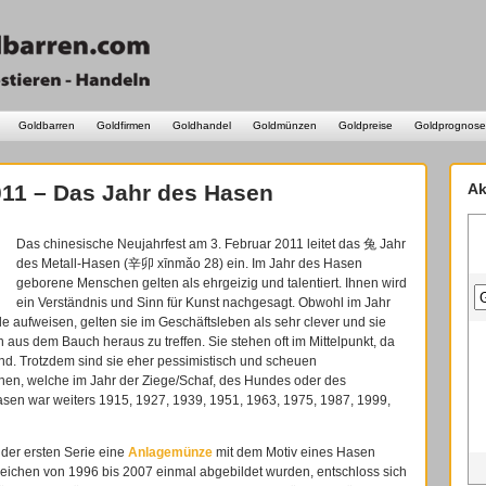
Goldbarren
Goldfirmen
Goldhandel
Goldmünzen
Goldpreise
Goldprognose
011 – Das Jahr des Hasen
Ak
Das chinesische Neujahrfest am 3. Februar 2011 leitet das 兔 Jahr
des Metall-Hasen (辛卯 xīnmǎo 28) ein. Im Jahr des Hasen
geborene Menschen gelten als ehrgeizig und talentiert. Ihnen wird
ein Verständnis und Sinn für Kunst nachgesagt. Obwohl im Jahr
 aufweisen, gelten sie im Geschäftsleben als sehr clever und sie
aus dem Bauch heraus zu treffen. Sie stehen oft im Mittelpunkt, da
sind. Trotzdem sind sie eher pessimistisch und scheuen
en, welche im Jahr der Ziege/Schaf, des Hundes oder des
sen war weiters 1915, 1927, 1939, 1951, 1963, 1975, 1987, 1999,
 der ersten Serie eine
Anlagemünze
mit dem Motiv eines Hasen
eichen von 1996 bis 2007 einmal abgebildet wurden, entschloss sich