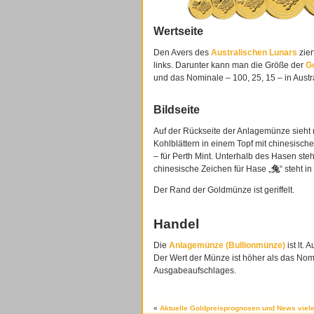
Wertseite
Den Avers des
Australischen Lunars
zier
links. Darunter kann man die Größe der
Go
und das Nominale – 100, 25, 15 – in Austral
Bildseite
Auf der Rückseite der Anlagemünze sieht
Kohlblättern in einem Topf mit chinesisc
– für Perth Mint. Unterhalb des Hasen steh
chinesische Zeichen für Hase „
兔
“ steht i
Der Rand der Goldmünze ist geriffelt.
Handel
Die
Anlagemünze (Bullionmünze)
ist lt.
Der Wert der Münze ist höher als das Nom
Ausgabeaufschlages.
«
Aktuelle Goldpreisprognosen und News viele