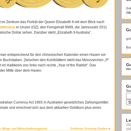
Gol
Sil
t im Zentrum das Porträt der Queen Elizabeth II mit dem Blick nach
ldmünze
in Unzen (OZ), den Feingehalt 9999, die Jahreszahl 2011
Go
ische Dollar sehen. Darüber steht „Elizabeth II Australia“.
gol
Bul
 man entsprechend für den chinesischen Kalender einen Hasen vor
hen Buchstaben. Zwischen den Kohlblättern steht das Münzzeichen „P“
Go
t im Halbkreis von links nach rechts „Year of the Rabbit“. Das
Wir
n der Mitte über dem Hasen.
Go
Suc
 Australian Currency Act 1965 in Australien gesetzliches Zahlungsmittel.
inale und errechnet sich aus dem aktuellen Goldkurs plus eines
Le
100
r Blogs und Wirtschaftsmagazine
Goldener Grinzing Gulden
»
10