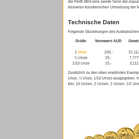
die Perth Mint eine zweite Serie der pop
besseren künstlerischen Umsetzung der M
Technische Daten
Folgende Stückelungen des Australischen L
Größe
Nennwert AUD
Gewic
1
Unze
100,-
31,11
¼ Unze
25,-
7,777
1/10 Unze
15,-
3,111
Zusätzlich zu den oben erwähnten Exempla
Unze, ¼ Unze, 1/10 Unze) ausgegeben. In 
kilo, 10 Unzen, 2 Unzen, 1 Unzen, 1/2 Unz