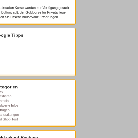
 aktuellen Kurse werden zur Verfügung gestellt
 Bullionvault, der Goldbörse für Privatanleger.
en Sie unsere
Bullionvault Erfahrungen
ogle Tipps
tegorien
ws
estieren
mmeln
dwerte Infos
fragen
anstaltungen
d Shop Test
ldankauf Rechner