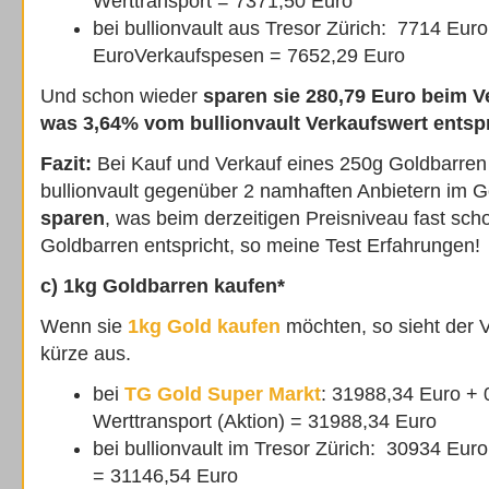
Werttransport = 7371,50 Euro
bei bullionvault aus Tresor Zürich: 7714 Euro
EuroVerkaufspesen = 7652,29 Euro
Und schon wieder
sparen sie 280,79 Euro beim V
was 3,64% vom bullionvault Verkaufswert entspr
Fazit:
Bei Kauf und Verkauf eines 250g Goldbarren
bullionvault gegenüber 2 namhaften Anbietern im 
sparen
, was beim derzeitigen Preisniveau fast sc
Goldbarren entspricht, so meine Test Erfahrungen!
c) 1kg Goldbarren kaufen*
Wenn sie
1kg Gold kaufen
möchten, so sieht der Ve
kürze aus.
bei
TG Gold Super Markt
: 31988,34 Euro + 
Werttransport (Aktion) = 31988,34 Euro
bei bullionvault im Tresor Zürich: 30934 Eu
= 31146,54 Euro