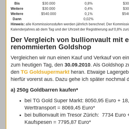
Bis
$30.000
0,8%
$30
Weitere
$30.000
0,4%
$30
Weitere
$540.000
0,1%
$54
Dann
0,02%
Hinweis:
alle Kommissionsstufen werden jährlich berechnet. Der Kommissi
Kalenderjahres ab dem Tag und der Uhrzeit der Registrierung auf 0,8% zur
Der Vergleich von bullionvault mit 
renommierten Goldshop
Vergleichen wir nun einen Kauf und Verkauf von e
zum heutigen Tag, den
30.09.2010
. Als Goldshop z
den
TG Goldsupermarkt
heran. Etwaige Lagergeb
hierfür vorerst aus. Dazu gehe ich später nochmal det
a) 250g Goldbarren kaufen*
bei TG Gold Super Markt: 8050,95 Euro + 18,
Werttransport = 8069,45 Euro*
bei bullionvault im Tresor Zürich: 7734 Euro
Kaufspesen = 7795,87 Euro*