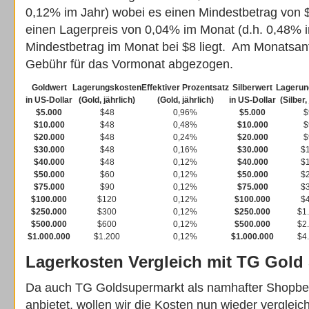
0,12% im Jahr) wobei es einen Mindestbetrag von $4 
einen Lagerpreis von 0,04% im Monat (d.h. 0,48% i
Mindestbetrag im Monat bei $8 liegt. Am Monatsanf
Gebühr für das Vormonat abgezogen.
Goldwert
Lagerungskosten
Effektiver Prozentsatz
Silberwert
Lagerun
in US-Dollar
(Gold, jährlich)
(Gold, jährlich)
in US-Dollar
(Silber,
$5.000
$48
0,96%
$5.000
$
$10.000
$48
0,48%
$10.000
$
$20.000
$48
0,24%
$20.000
$
$30.000
$48
0,16%
$30.000
$
$40.000
$48
0,12%
$40.000
$
$50.000
$60
0,12%
$50.000
$
$75.000
$90
0,12%
$75.000
$
$100.000
$120
0,12%
$100.000
$
$250.000
$300
0,12%
$250.000
$1
$500.000
$600
0,12%
$500.000
$2
$1.000.000
$1.200
0,12%
$1.000.000
$4
Lagerkosten Vergleich mit TG Gold
Da auch TG Goldsupermarkt als namhafter Shopbet
anbietet, wollen wir die Kosten nun wieder verglei