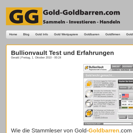
Home
Blog
Gold Info
Gold Wertpapiere
Goldbarren
Goldfirmen
Gold
Bullionvault Test und Erfahrungen
Gerald | Freitag, 1. Oktober 2010 - 00:24
Wie die Stammleser von Gold-
Goldbarren
.com 