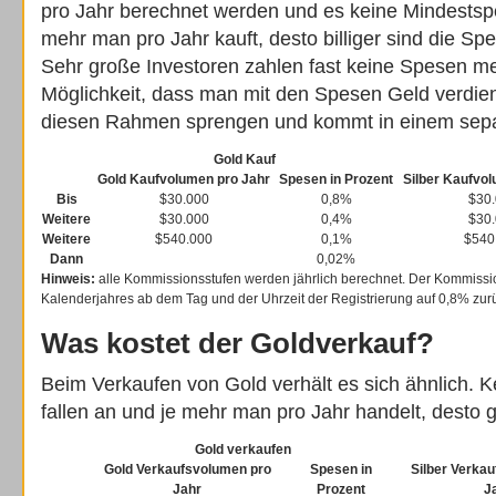
pro Jahr berechnet werden und es keine Mindestspe
mehr man pro Jahr kauft, desto billiger sind die Sp
Sehr große Investoren zahlen fast keine Spesen meh
Möglichkeit, dass man mit den Spesen Geld verdie
diesen Rahmen sprengen und kommt in einem sepa
Gold Kauf
Gold Kaufvolumen pro Jahr
Spesen in Prozent
Silber Kaufvo
Bis
$30.000
0,8%
$30
Weitere
$30.000
0,4%
$30
Weitere
$540.000
0,1%
$540
Dann
0,02%
Hinweis:
alle Kommissionsstufen werden jährlich berechnet. Der Kommissi
Kalenderjahres ab dem Tag und der Uhrzeit der Registrierung auf 0,8% zur
Was kostet der Goldverkauf?
Beim Verkaufen von Gold verhält es sich ähnlich. 
fallen an und je mehr man pro Jahr handelt, desto g
Gold verkaufen
Gold Verkaufsvolumen pro
Spesen in
Silber Verka
Jahr
Prozent
J