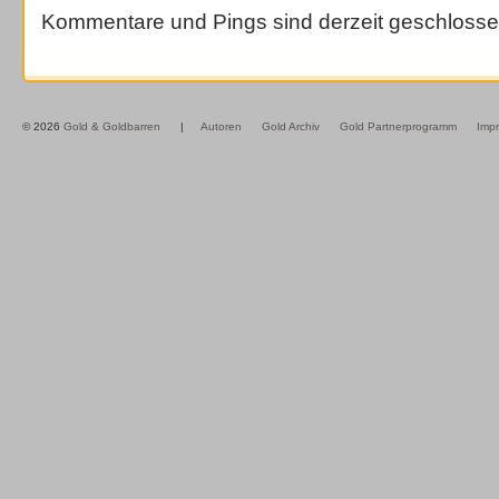
Kommentare und Pings sind derzeit geschlosse
© 2026
Gold & Goldbarren
|
Autoren
Gold Archiv
Gold Partnerprogramm
Imp