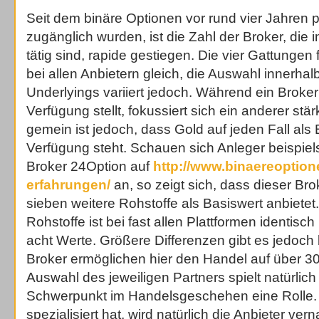
Seit dem binäre Optionen vor rund vier Jahren 
zugänglich wurden, ist die Zahl der Broker, die
tätig sind, rapide gestiegen. Die vier Gattungen 
bei allen Anbietern gleich, die Auswahl innerhalb
Underlyings variiert jedoch. Während ein Broker
Verfügung stellt, fokussiert sich ein anderer stär
gemein ist jedoch, dass Gold auf jeden Fall als 
Verfügung steht. Schauen sich Anleger beispie
Broker 24Option auf
http://www.binaereoptio
erfahrungen/
an, so zeigt sich, dass dieser Br
sieben weitere Rohstoffe als Basiswert anbietet
Rohstoffe ist bei fast allen Plattformen identis
acht Werte. Größere Differenzen gibt es jedoch 
Broker ermöglichen hier den Handel auf über 30
Auswahl des jeweiligen Partners spielt natürlich
Schwerpunkt im Handelsgeschehen eine Rolle. 
spezialisiert hat, wird natürlich die Anbieter ver