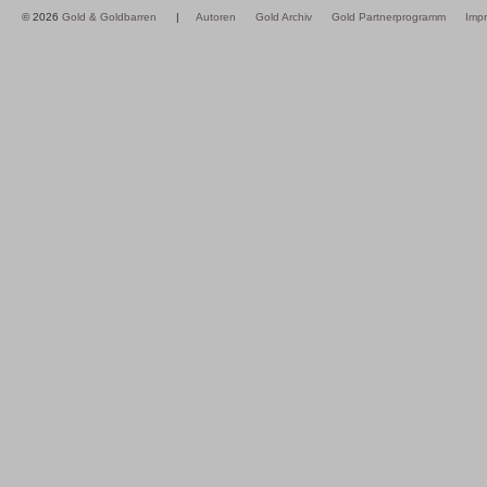
© 2026
Gold & Goldbarren
|
Autoren
Gold Archiv
Gold Partnerprogramm
Imp