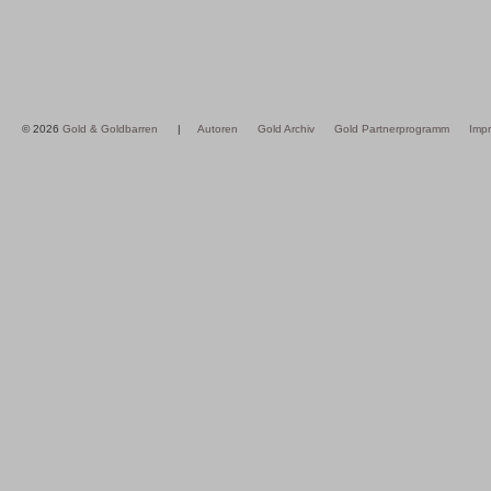
© 2026
Gold & Goldbarren
|
Autoren
Gold Archiv
Gold Partnerprogramm
Imp