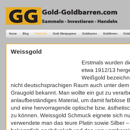
Home
Blog
Gold Info
Gold Wertpapiere
Goldbarren
Goldfirmen
Gold
Weissgold
Erstmals wurden d
etwa 1912/13 herges
Weißgold bezeichne
nicht deutschsprachigen Raum auch unter dem 
Graugold bekannt. Man wollte ein gut zu verarb
anlaufbeständiges Material, um damit farblose B
und eine hervorragende optische bzw. ästhetis
zu können. Weissgold Schmuck eignete sich nun
verwendete man das teure Platin sowie Silber –