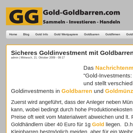
Home
Blog
Gold Info
Gold Wertpapiere
Goldbarren
Goldfirmen
Gold
Sicheres Goldinvestment mit Goldbarr
admin | Mittwoch, 21. Oktober 2009 - 09:17
Das
Nachrichtenm
“Gold-Investments: 
und stellt verschi
Goldinvestments in
Goldbarren
und
Goldmün
Zuerst wird angeführt, dass der Anleger neben Mü
kann, wobei bedingt durch hohe Produktionekosten 
Preise oft weit vom Materialwert abweichen und lt
Goldhändlern über 40 Euro für 1g
Gold
liegen. D.h.
Kleinbarren bestmöglich meiden, aber für ein Wei