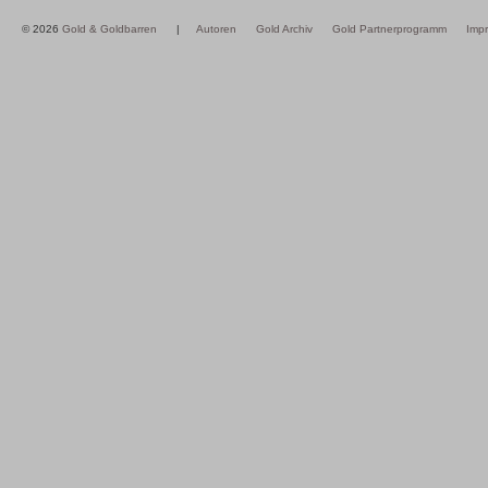
© 2026
Gold & Goldbarren
|
Autoren
Gold Archiv
Gold Partnerprogramm
Imp