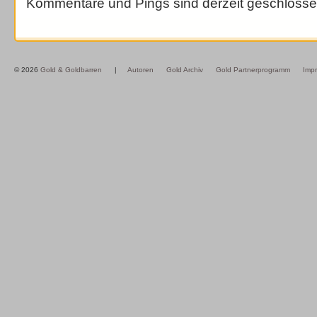
Kommentare und Pings sind derzeit geschlosse
© 2026
Gold & Goldbarren
|
Autoren
Gold Archiv
Gold Partnerprogramm
Imp