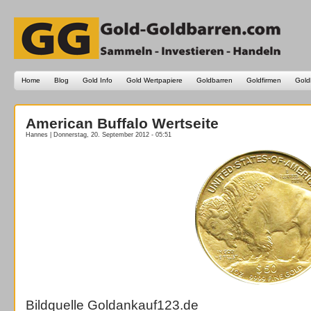
Home
Blog
Gold Info
Gold Wertpapiere
Goldbarren
Goldfirmen
Gold
American Buffalo Wertseite
Hannes | Donnerstag, 20. September 2012 - 05:51
Bildquelle Goldankauf123.de