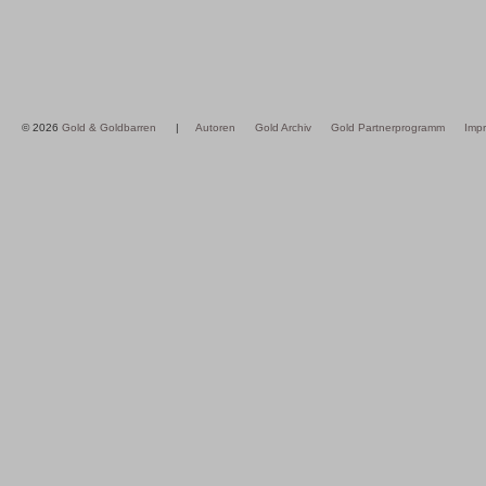
© 2026
Gold & Goldbarren
|
Autoren
Gold Archiv
Gold Partnerprogramm
Imp