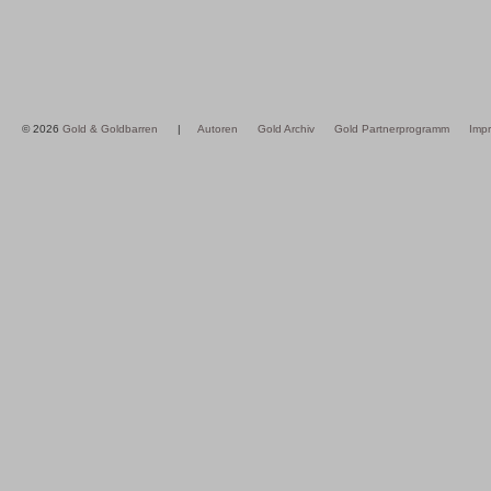
© 2026
Gold & Goldbarren
|
Autoren
Gold Archiv
Gold Partnerprogramm
Imp