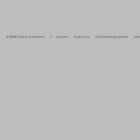
© 2026
Gold & Goldbarren
|
Autoren
Gold Archiv
Gold Partnerprogramm
Imp