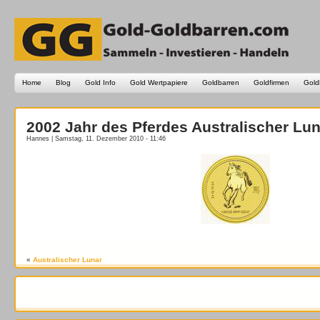
Home
Blog
Gold Info
Gold Wertpapiere
Goldbarren
Goldfirmen
Gold
2002 Jahr des Pferdes Australischer Lun
Hannes | Samstag, 11. Dezember 2010 - 11:46
«
Australischer Lunar