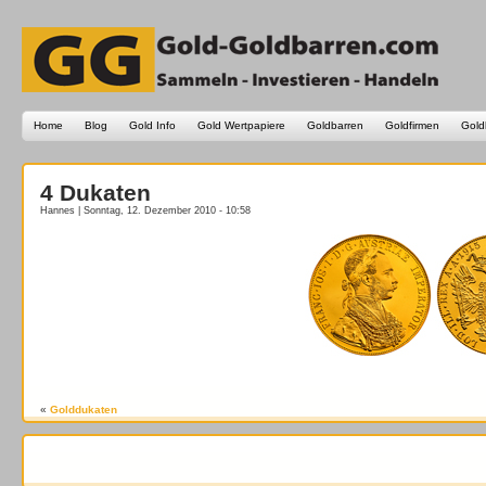
Home
Blog
Gold Info
Gold Wertpapiere
Goldbarren
Goldfirmen
Gold
4 Dukaten
Hannes | Sonntag, 12. Dezember 2010 - 10:58
«
Golddukaten