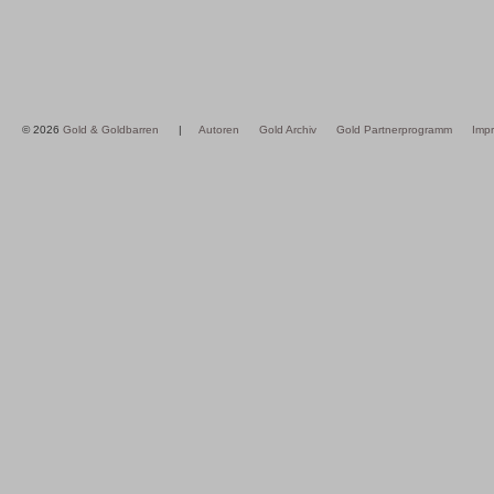
© 2026
Gold & Goldbarren
|
Autoren
Gold Archiv
Gold Partnerprogramm
Imp