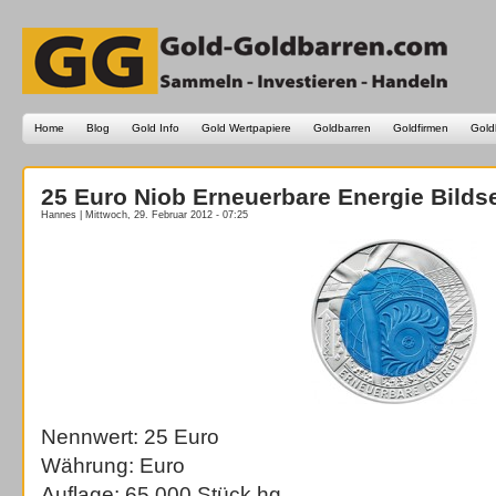
Home
Blog
Gold Info
Gold Wertpapiere
Goldbarren
Goldfirmen
Gold
25 Euro Niob Erneuerbare Energie Bildse
Hannes | Mittwoch, 29. Februar 2012 - 07:25
Nennwert: 25 Euro
Währung: Euro
Auflage: 65.000 Stück hg