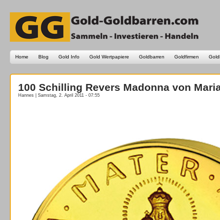
Home
Blog
Gold Info
Gold Wertpapiere
Goldbarren
Goldfirmen
Gold
100 Schilling Revers Madonna von Maria
Hannes | Samstag, 2. April 2011 - 07:55