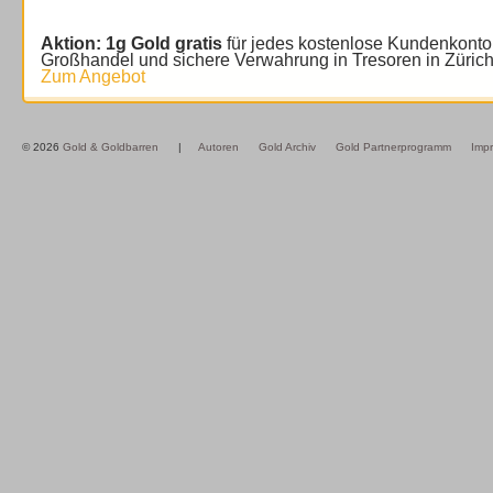
Aktion: 1g Gold gratis
für jedes kostenlose Kundenkonto
Großhandel und sichere Verwahrung in Tresoren in Züric
Zum Angebot
© 2026
Gold & Goldbarren
|
Autoren
Gold Archiv
Gold Partnerprogramm
Imp