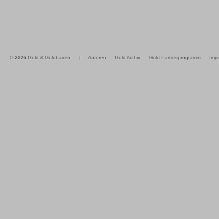
© 2026
Gold & Goldbarren
|
Autoren
Gold Archiv
Gold Partnerprogramm
Imp