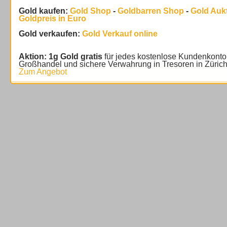
Gold kaufen:
Gold Shop
-
Goldbarren Shop
-
Gold Auk
Goldpreis in Euro
Gold verkaufen:
Gold Verkauf online
Aktion: 1g Gold gratis
für jedes kostenlose Kundenkonto
Großhandel und sichere Verwahrung in Tresoren in Züric
Zum Angebot