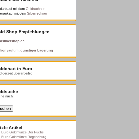
dankauf mit dem
Goldrechner
berankauf mit dem
Silberrechner
ld Shop Empfehlungen
dsilbershop.de
lionvault m. günstiger Lagerung
ldchart in Euro
d derzeit überarbeitet.
ldsuche
he nach:
tzte Artikel
 Euro Goldmünze Der Fuchs
0 Euro Goldmünze Regensburg