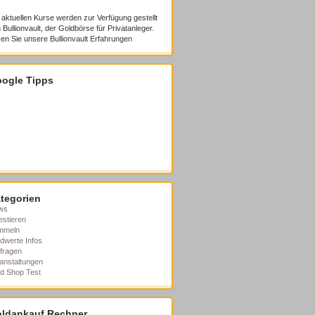
 aktuellen Kurse werden zur Verfügung gestellt
 Bullionvault, der Goldbörse für Privatanleger.
en Sie unsere
Bullionvault Erfahrungen
ogle Tipps
tegorien
ws
estieren
mmeln
dwerte Infos
fragen
anstaltungen
d Shop Test
ldankauf Rechner