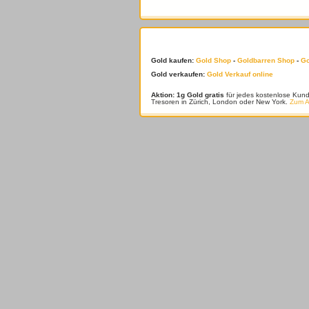
Gold kaufen:
Gold Shop
-
Goldbarren Shop
-
Go
Gold verkaufen:
Gold Verkauf online
Aktion: 1g Gold gratis
für jedes kostenlose Kun
Tresoren in Zürich, London oder New York.
Zum 