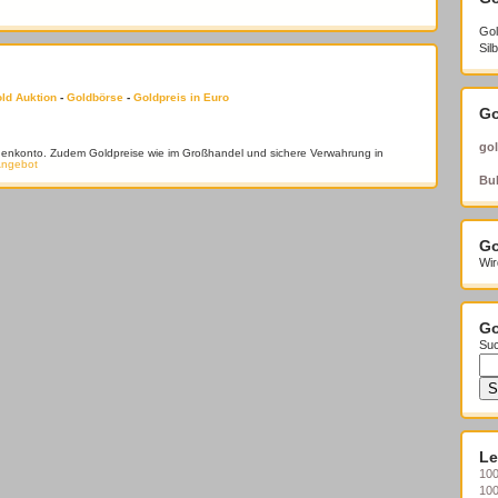
Gol
Sil
ld Auktion
-
Goldbörse
-
Goldpreis in Euro
Go
gol
denkonto. Zudem Goldpreise wie im Großhandel und sichere Verwahrung in
Angebot
Bul
Go
Wir
Go
Suc
Le
100
10