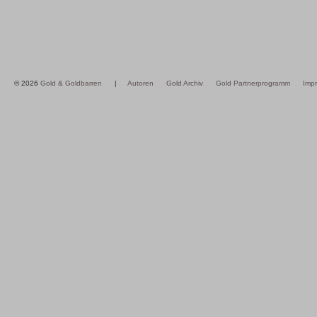
© 2026
Gold & Goldbarren
|
Autoren
Gold Archiv
Gold Partnerprogramm
Imp