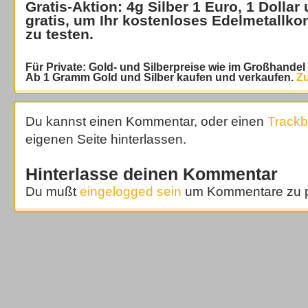
Gratis-Aktion: 4g Silber 1 Euro, 1 Dollar
gratis
, um Ihr kostenloses Edelmetallko
zu testen.
Für Private: Gold- und Silberpreise wie im Großhande
Ab 1 Gramm Gold und Silber kaufen und verkaufen.
Zu
Du kannst einen Kommentar, oder einen
Track
eigenen Seite hinterlassen.
Hinterlasse deinen Kommentar
Du mußt
eingelogged sein
um Kommentare zu p