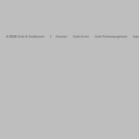
© 2026
Gold & Goldbarren
|
Autoren
Gold Archiv
Gold Partnerprogramm
Imp