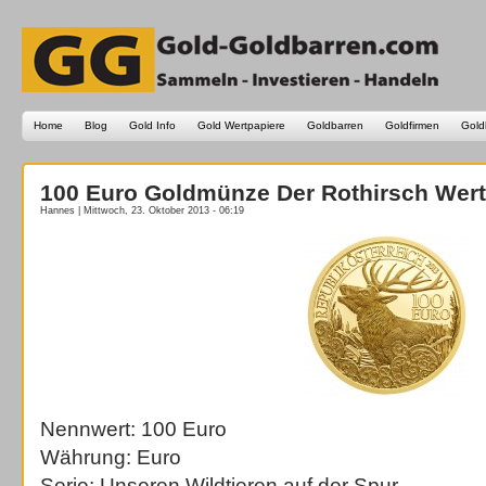
Home
Blog
Gold Info
Gold Wertpapiere
Goldbarren
Goldfirmen
Gold
100 Euro Goldmünze Der Rothirsch Wert
Hannes | Mittwoch, 23. Oktober 2013 - 06:19
Nennwert: 100 Euro
Währung: Euro
Serie: Unseren Wildtieren auf der Spur