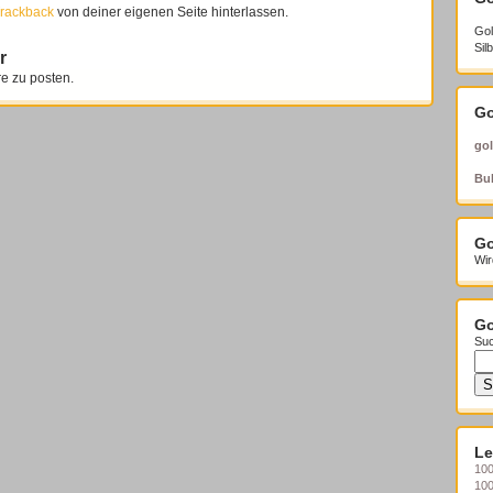
rackback
von deiner eigenen Seite hinterlassen.
Gol
Sil
r
 zu posten.
Go
gol
Bul
Go
Wir
Go
Suc
Le
100
10