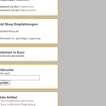
dankauf mit dem
Goldrechner
berankauf mit dem
Silberrechner
ld Shop Empfehlungen
dsilbershop.de
lionvault m. günstiger Lagerung
ldchart in Euro
d derzeit überarbeitet.
ldsuche
he nach:
tzte Artikel
 Euro Goldmünze Der Fuchs
0 Euro Goldmünze Regensburg