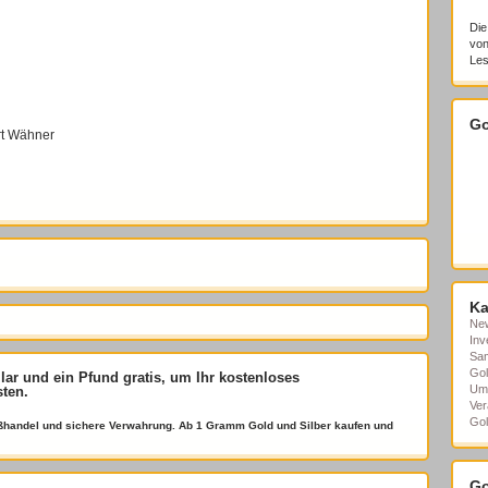
Die
von
Les
Go
rt Wähner
Ka
Ne
Inv
Sa
Gol
llar und ein Pfund gratis
, um Ihr kostenloses
Um
sten.
Ver
Gol
roßhandel und sichere Verwahrung. Ab 1 Gramm Gold und Silber kaufen und
Go