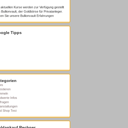
 aktuellen Kurse werden zur Verfügung gestellt
 Bullionvault, der Goldbörse für Privatanleger.
en Sie unsere
Bullionvault Erfahrungen
ogle Tipps
tegorien
ws
estieren
mmeln
dwerte Infos
fragen
anstaltungen
d Shop Test
ldankauf Rechner