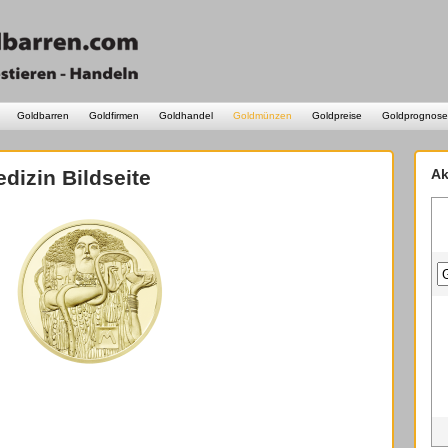
Goldbarren
Goldfirmen
Goldhandel
Goldmünzen
Goldpreise
Goldprognose
izin Bildseite
Ak