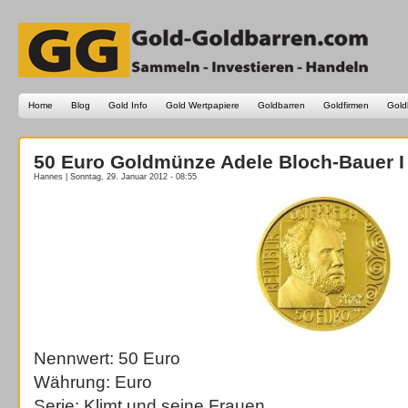
Home
Blog
Gold Info
Gold Wertpapiere
Goldbarren
Goldfirmen
Gold
50 Euro Goldmünze Adele Bloch-Bauer I
Hannes | Sonntag, 29. Januar 2012 - 08:55
Nennwert: 50 Euro
Währung: Euro
Serie: Klimt und seine Frauen