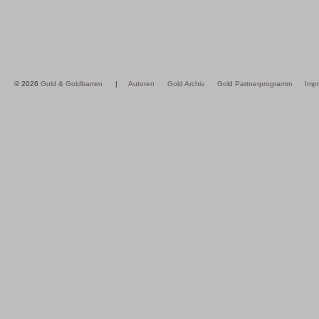
© 2026
Gold & Goldbarren
|
Autoren
Gold Archiv
Gold Partnerprogramm
Imp