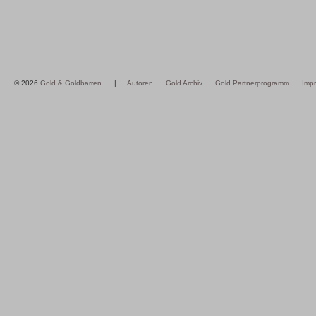
© 2026
Gold & Goldbarren
|
Autoren
Gold Archiv
Gold Partnerprogramm
Imp