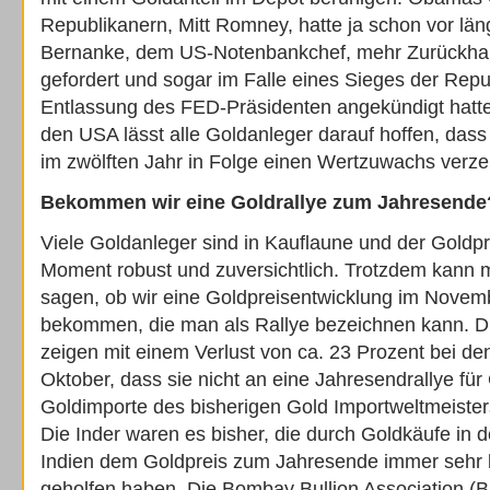
Republikanern, Mitt Romney, hatte ja schon vor län
Bernanke, dem US-Notenbankchef, mehr Zurückhaltu
gefordert und sogar im Falle eines Sieges der Repu
Entlassung des FED-Präsidenten angekündigt hatte
den USA lässt alle Goldanleger darauf hoffen, dass
im zwölften Jahr in Folge einen Wertzuwachs verz
Bekommen wir eine Goldrallye zum Jahresende
Viele Goldanleger sind in Kauflaune und der Goldpre
Moment robust und zuversichtlich. Trotzdem kann m
sagen, ob wir eine Goldpreisentwicklung im Nove
bekommen, die man als Rallye bezeichnen kann. D
zeigen mit einem Verlust von ca. 23 Prozent bei de
Oktober, dass sie nicht an eine Jahresendrallye für
Goldimporte des bisherigen Gold Importweltmeisters
Die Inder waren es bisher, die durch Goldkäufe in d
Indien dem Goldpreis zum Jahresende immer sehr 
geholfen haben. Die Bombay Bullion Association (