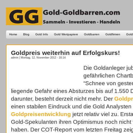
Home
Blog
Gold Info
Gold Wertpapiere
Goldbarren
Goldfirmen
Gold
Goldpreis weiterhin auf Erfolgskurs!
admin | Montag, 12. November 2012 - 16:14
Die Goldanleger jub
gefährlichen Chart
“Schnee von gester
liegende Gefahr eines Absturzes bis auf 1.550 D
darunter, besteht derzeit nicht mehr. Der
Goldpr
einen stabilen Eindruck und die Gold Analysten
Goldpreisentwicklung
jetzt relativ viel zu. Erst
Gold-Spekulanten ihren Optimismus noch nicht
haben. Der COT-Report vom letzten Freitag zeig