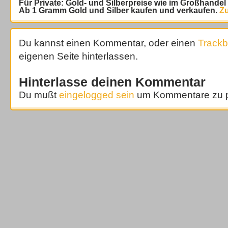
Für Private: Gold- und Silberpreise wie im Großhande
Ab 1 Gramm Gold und Silber kaufen und verkaufen.
Zu
Du kannst einen Kommentar, oder einen
Track
eigenen Seite hinterlassen.
Hinterlasse deinen Kommentar
Du mußt
eingelogged sein
um Kommentare zu p