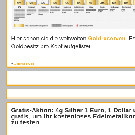
Hier sehen sie die weltweiten
Goldreserven
. E
Goldbesitz pro Kopf aufgelistet.
«
Goldreserven
Gratis-Aktion: 4g Silber 1 Euro, 1 Dollar
gratis
, um Ihr kostenloses Edelmetallko
zu testen.