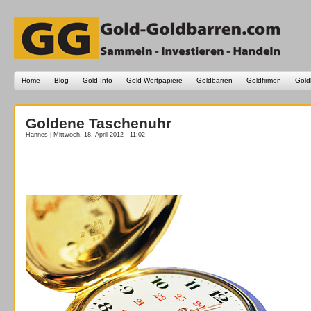
Home
Blog
Gold Info
Gold Wertpapiere
Goldbarren
Goldfirmen
Gold
Goldene Taschenuhr
Hannes | Mittwoch, 18. April 2012 - 11:02