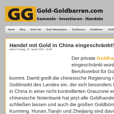
Home
Blog
Gold Info
Gold Wertpapiere
Goldbarren
Goldfirmen
Gold
Handel mit Gold in China eingeschränkt!
admin | Freitag, 13. Januar 2012 - 10:46
Der private
Goldha
eingeschränkt wor
Berufsverbot für Go
kommt. Damit greift die chinesische Regierung 
Goldmarkt des Landes ein, der sich besonders i
in China in einer nicht kontrollierten Grauzone e
chinesische Notenbank hat jetzt alle Goldhan
schließen lassen und auch die großen Goldbörs
Kunming. Hunan,Tianjin und Zheijiang sind davo