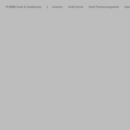
© 2026
Gold & Goldbarren
|
Autoren
Gold Archiv
Gold Partnerprogramm
Imp