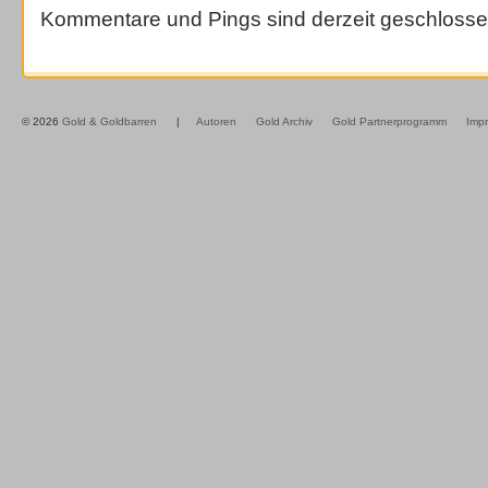
Kommentare und Pings sind derzeit geschlosse
© 2026
Gold & Goldbarren
|
Autoren
Gold Archiv
Gold Partnerprogramm
Imp