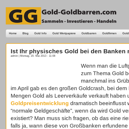
Home
Blog
Gold Info
Gold Wertpapiere
Goldbarren
Goldfirmen
Gold
Ist Ihr physisches Gold bei den Banken
admin | Montag, 20. Mai 2013 - 11:08
Wenn man die Luft
zum Thema Gold b
manchmal ins Grü
im April gab es den großen Goldcrash, bei dem
Mengen Gold als Leerverkäufe verkauft haben 
Goldpreisentwicklung
dramatisch beeinflusst 
“normale Geldgeschäfte”, wenn da wird Gold ve
existiert? Man muss sich fragen, ob das eine ri
falls ja, wann diese von Großbanken erfundene Bl