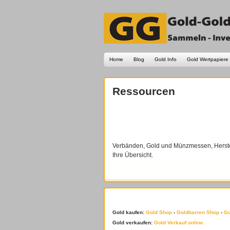
Home
Blog
Gold Info
Gold Wertpapiere
Ressourcen
Verbänden, Gold und Münzmessen, Herstell
Ihre Übersicht.
Gold kaufen:
Gold Shop
-
Goldbarren Shop
-
Go
Gold verkaufen:
Gold Verkauf online