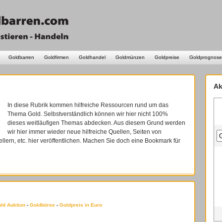
Goldbarren
Goldfirmen
Goldhandel
Goldmünzen
Goldpreise
Goldprognose
Ak
In diese Rubrik kommen hilfreiche Ressourcen rund um das
Thema Gold. Selbstverständlich können wir hier nicht 100%
dieses weitläufigen Themas abdecken. Aus diesem Grund werden
wir hier immer wieder neue hilfreiche Quellen, Seiten von
ern, etc. hier veröffentlichen. Machen Sie doch eine Bookmark für
ld Auktion
-
Goldbörse
-
Goldpreis in Euro