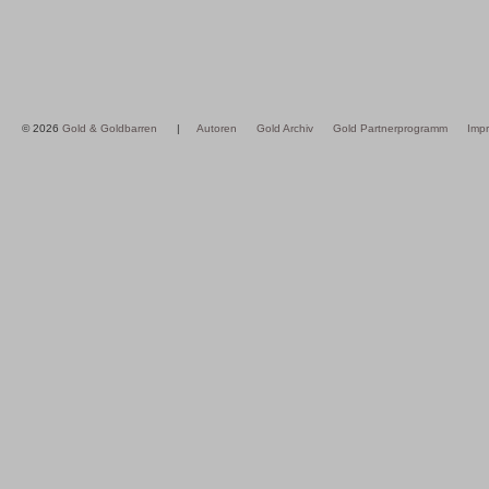
© 2026
Gold & Goldbarren
|
Autoren
Gold Archiv
Gold Partnerprogramm
Imp