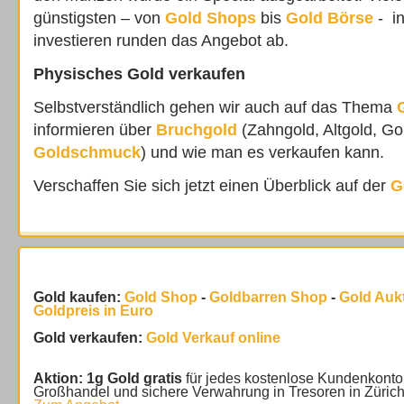
günstigsten – von
Gold Shops
bis
Gold Börse
- i
investieren runden das Angebot ab.
Physisches Gold verkaufen
Selbstverständlich gehen wir auch auf das Thema
informieren über
Bruchgold
(Zahngold, Altgold, Gol
Goldschmuck
) und wie man es verkaufen kann.
Verschaffen Sie sich jetzt einen Überblick auf der
G
Gold kaufen:
Gold Shop
-
Goldbarren Shop
-
Gold Auk
Goldpreis in Euro
Gold verkaufen:
Gold Verkauf online
Aktion: 1g Gold gratis
für jedes kostenlose Kundenkonto
Großhandel und sichere Verwahrung in Tresoren in Züric