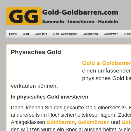
Home
Blog
Gold Info
Gold Wertpapiere
Goldbarren
Goldfirmen
Gold
Physisches Gold
Gold & Goldbarre
einen umfassenden
physisches Gold k
verkaufen können.
In physisches Gold investieren
Dabei können Sie das gekaufte Gold einerseits zu
andererseits im Hochsicherheitstresor lagern. Zude
Anlageklassen
Goldbarren
,
Goldmünzen
und
Gol
den Münzen wurde ein Special ausgearbeitet. Viele