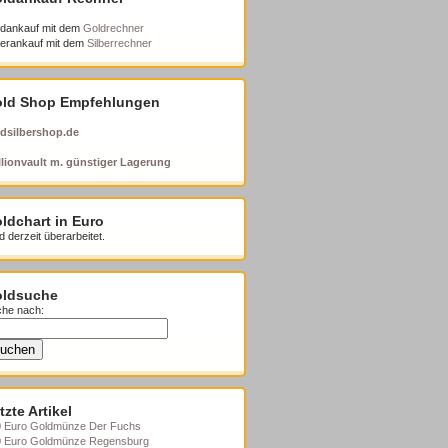
dankauf mit dem
Goldrechner
berankauf mit dem
Silberrechner
ld Shop Empfehlungen
dsilbershop.de
lionvault m. günstiger Lagerung
ldchart in Euro
d derzeit überarbeitet.
ldsuche
he nach:
tzte Artikel
 Euro Goldmünze Der Fuchs
0 Euro Goldmünze Regensburg