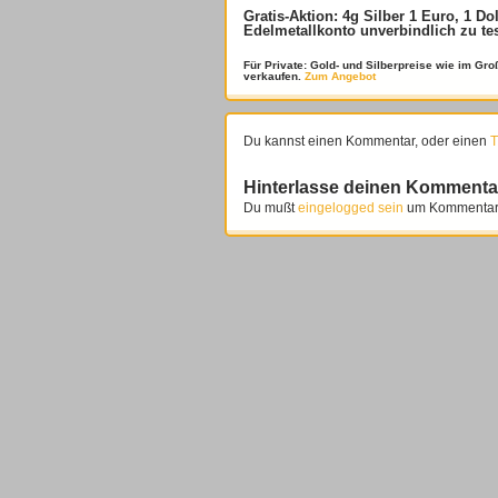
Gratis-Aktion: 4g Silber 1 Euro, 1 Do
Edelmetallkonto unverbindlich zu te
Für Private: Gold- und Silberpreise wie im G
verkaufen.
Zum Angebot
Du kannst einen Kommentar, oder einen
T
Hinterlasse deinen Kommenta
Du mußt
eingelogged sein
um Kommentare