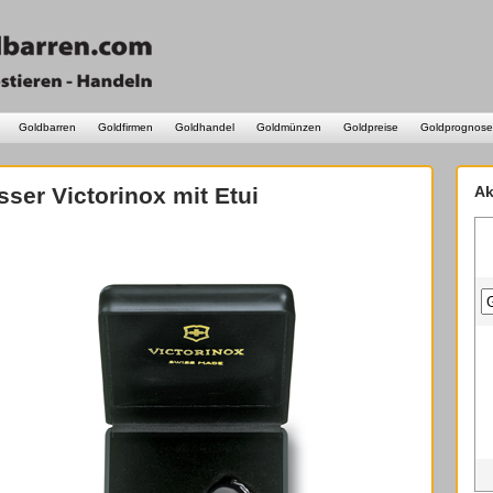
Goldbarren
Goldfirmen
Goldhandel
Goldmünzen
Goldpreise
Goldprognose
er Victorinox mit Etui
Ak