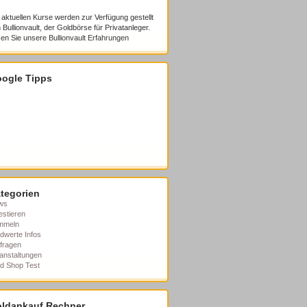
 aktuellen Kurse werden zur Verfügung gestellt
 Bullionvault, der Goldbörse für Privatanleger.
en Sie unsere
Bullionvault Erfahrungen
ogle Tipps
tegorien
ws
estieren
mmeln
dwerte Infos
fragen
anstaltungen
d Shop Test
ldankauf Rechner