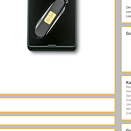
Die
von
Les
Go
Ka
Ne
Inv
Sa
Gol
Um
Ver
Gol
Go