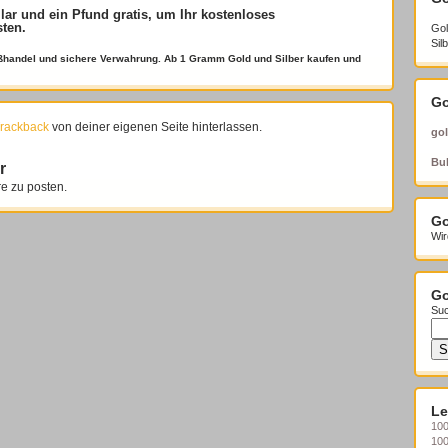
llar und ein Pfund gratis
, um Ihr kostenloses
sten.
Gol
Sil
roßhandel und sichere Verwahrung. Ab 1 Gramm Gold und Silber kaufen und
Go
rackback
von deiner eigenen Seite hinterlassen.
gol
Bul
r
 zu posten.
Go
Wir
Go
Suc
Le
100
10