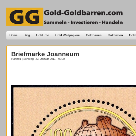
Home
Blog
Gold Info
Gold Wertpapiere
Goldbarren
Goldfirmen
Gold
Briefmarke Joanneum
Hannes | Sonntag, 23. Januar 2011 - 09:35