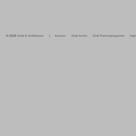
© 2026
Gold & Goldbarren
|
Autoren
Gold Archiv
Gold Partnerprogramm
Imp