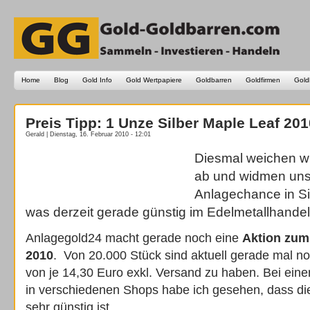
Home
Blog
Gold Info
Gold Wertpapiere
Goldbarren
Goldfirmen
Gold
Preis Tipp: 1 Unze Silber Maple Leaf 201
Gerald | Dienstag, 16. Februar 2010 - 12:01
Diesmal weichen w
ab und widmen uns 
Anlagechance in Sil
was derzeit gerade günstig im Edelmetallhandel
Anlagegold24 macht gerade noch eine
Aktion zum
2010
. Von 20.000 Stück sind aktuell gerade mal n
von je 14,30 Euro exkl. Versand zu haben. Bei eine
in verschiedenen Shops habe ich gesehen, dass di
sehr günstig ist.