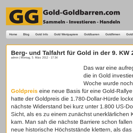
Home
Blog
Gold Info
Gold Wertpapiere
Goldbarren
Goldfirmen
Gold
Berg- und Talfahrt für Gold in der 9. KW 
admin | Montag, 5. März 2012 - 17:34
Das war eine aufre
die in Gold investi
Woche wurde noch g
Goldpreis
eine neue Basis für eine Gold-Rallye 
hatte der Goldpreis die 1.780-Dollar-Hürde lo
nächste Widerstand bei kurz unter 1.800 US-Doll
Sicht, als es zu einem zunächst unerklärlichen
kam. Man sah die nächste Barriere schon falle
neue historische Höchststände klettern, als da