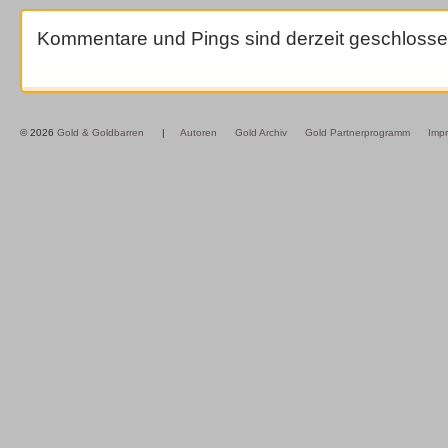
Kommentare und Pings sind derzeit geschlosse
© 2026
Gold & Goldbarren
|
Autoren
Gold Archiv
Gold Partnerprogramm
Imp